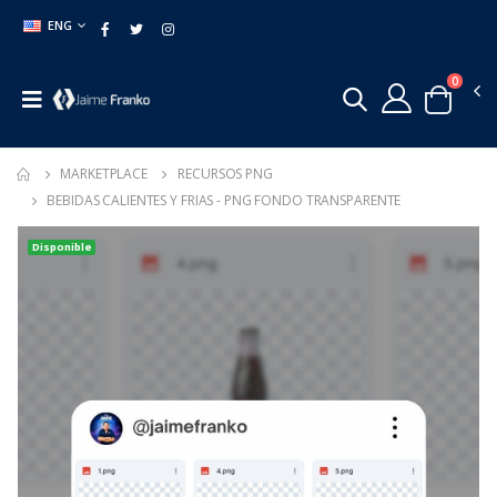
ENG
0
MARKETPLACE
RECURSOS PNG
BEBIDAS CALIENTES Y FRIAS - PNG FONDO TRANSPARENTE
Disponible