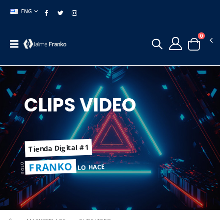
ENG
0
CLIPS VIDEO
Tienda Digital #1
FRANKO
SOLO
LO HACE