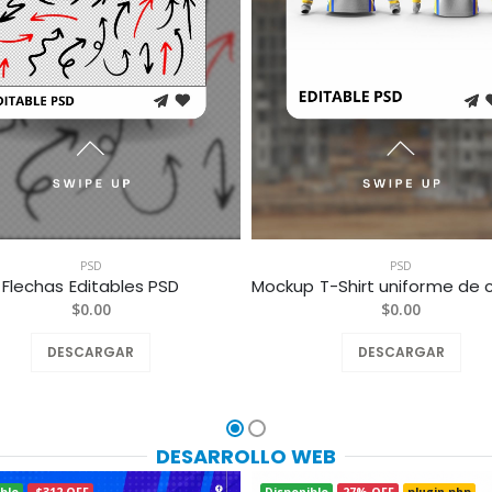
PSD
PSD
Flechas Editables PSD
$0.00
$0.00
DESCARGAR
DESCARGAR
DESARROLLO WEB
ble
-$312 OFF
Disponible
27% OFF
plugin php