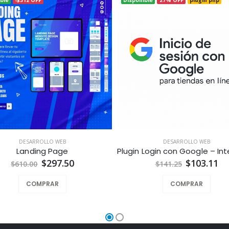
DESARROLLO WEB
DESARROLLO WEB
Landing Page
$297.50
$103.11
$610.00
$141.25
COMPRAR
COMPRAR