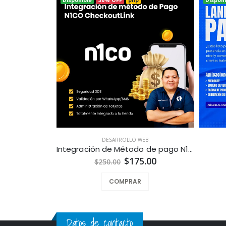
DESARROLLO WEB
Integración de Método de pago N1co CheckoutLink para Tiendas en Línea a la Medida
$175.00
$250.00
COMPRAR
Datos de contacto