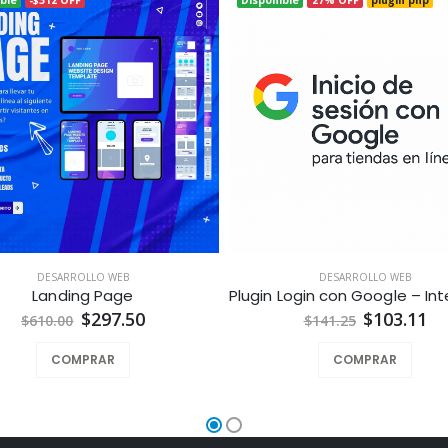
DESARROLLO WEB
DESARROLLO WEB
Landing Page
$297.50
$103.11
$610.00
$141.25
COMPRAR
COMPRAR