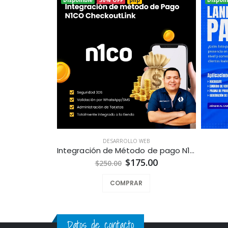
DESARROLLO WEB
Integración de Método de pago N1co CheckoutLink para Tiendas en Línea a la Medida
$175.00
$250.00
COMPRAR
Datos de contacto