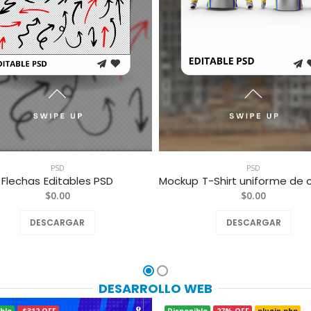
PSD
PSD
Flechas Editables PSD
$0.00
$0.00
DESCARGAR
DESCARGAR
DESARROLLO WEB
ble
-$312 OFF
Disponible
27% OFF
plugin php