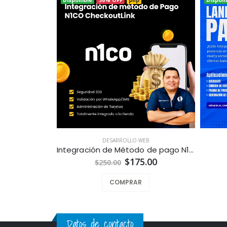
DESARROLLO WEB
Integración de Método de pago N1co CheckoutLink para Tiendas en Línea a la Medida
$175.00
$250.00
COMPRAR
Datos de contacto