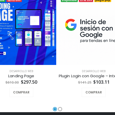
DESARROLLO WEB
DESARROLLO WEB
Landing Page
$297.50
$103.11
$610.00
$141.25
COMPRAR
COMPRAR