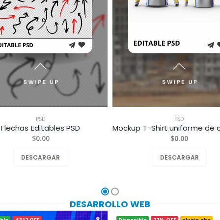
PSD
PSD
Flechas Editables PSD
$0.00
$0.00
DESCARGAR
DESCARGAR
DESARROLLO WEB
ble
-$312 OFF
Disponible
27% OFF
plugin php