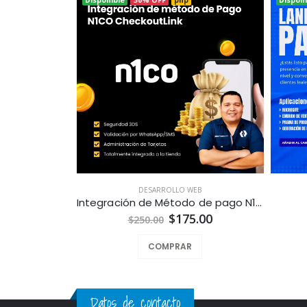
DESARROLLO WEB
Integración de Método de pago N1co CheckoutLink para Tiendas en Línea a la Medida
$175.00
$250.00
COMPRAR
Datos de contacto