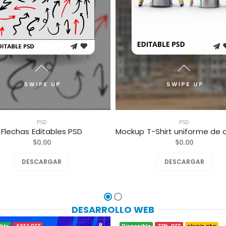
PSD
PSD
Flechas Editables PSD
$0.00
$0.00
DESCARGAR
DESCARGAR
DESARROLLO WEB
ble
-$312 OFF
Disponible
27% OFF
plugin php