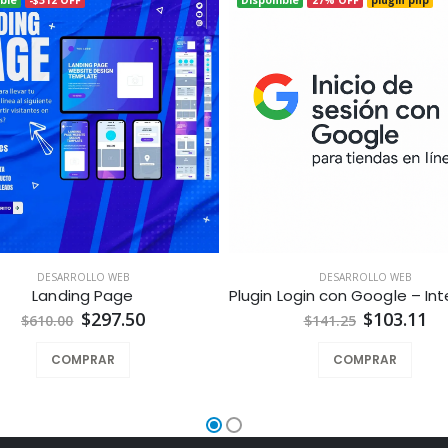
DESARROLLO WEB
DESARROLLO WEB
Landing Page
$297.50
$103.11
$610.00
$141.25
COMPRAR
COMPRAR