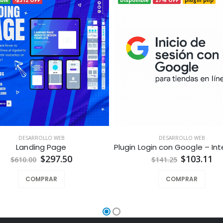
DESARROLLO WEB
DESARROLLO WEB
Landing Page
$297.50
$103.11
$610.00
$141.25
COMPRAR
COMPRAR