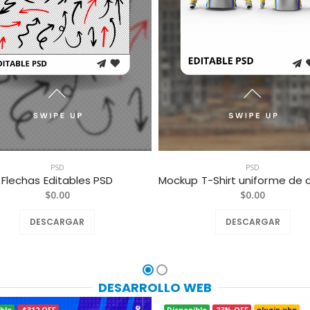
PSD
PSD
Flechas Editables PSD
$0.00
$0.00
DESCARGAR
DESCARGAR
DESARROLLO WEB
ble
-$312 OFF
Disponible
27% OFF
plugin php