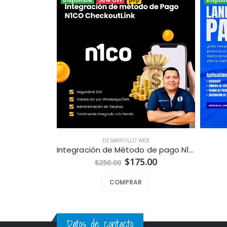
DESARROLLO WEB
Integración de Método de pago N1co CheckoutLink para Tiendas en Línea a la Medida
$175.00
$250.00
COMPRAR
Datos de contacto