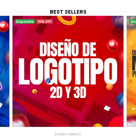
BEST SELLERS
Disponible
15% OFF
Dis
DISEÑO GRÁFICO