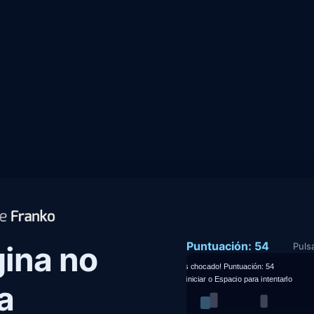
Puntuación:
54
ina no
Puls
a